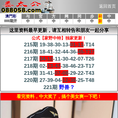
返回首页
这里资料最早更新，请互相转告和朋友一起分享
公式【家野中特】独家更新！
215期 19-38-30-13-
01-11
-T14
216期 18-41-32-44-36-
45-T37
217期
34-12
-11-30-42-07-T26
218期 02-
13-47
-38-46-23-T17
219期 31-41-
07-08
-29-22-T43
220期 27-39-04-
12-38
-25-T48
221期
野兽？
看完资料，中大奖了，搞个美女爽一下吧！