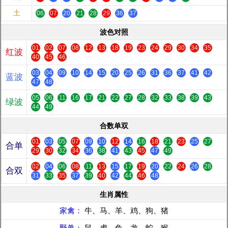
土
06
07
20
21
28
29
36
37
波色对照
01
02
07
08
12
13
18
19
23
24
29
30
34
35
红波
40
45
46
03
04
09
10
14
15
20
25
26
31
36
37
41
42
蓝波
47
48
05
06
11
16
17
21
22
27
28
32
33
38
39
43
绿波
44
49
合数单双
01
03
05
07
09
10
12
14
16
18
21
23
25
27
合单
29
30
32
34
36
38
41
43
45
47
49
02
04
06
08
11
13
15
17
19
20
22
24
26
28
合双
31
33
35
37
39
40
42
44
46
48
生肖属性
家禽：
牛、马、羊、鸡、狗、猪
野兽：
鼠、虎、兔、龙、蛇、猴