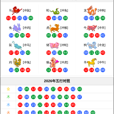
马
[冲鼠]
蛇
[冲兔]
龙
[冲狗]
01
13
25
37
49
02
14
26
38
03
15
27
39
兔
[冲鸡]
虎
[冲猴]
牛
[冲羊]
04
16
28
40
05
17
29
41
06
18
30
42
鼠
[冲马]
猪
[冲蛇]
狗
[冲龙]
07
19
31
43
08
20
32
44
09
21
33
45
鸡
[冲兔]
猴
[冲虎]
羊
[冲牛]
10
22
34
46
11
23
35
47
12
24
36
48
2026年五行对照
金
04
05
12
13
26
27
34
35
42
43
木
08
09
16
17
24
25
38
39
46
47
水
01
14
15
22
23
30
31
44
45
火
02
03
10
11
18
19
32
33
40
41
48
49