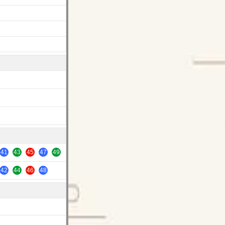
41
43
45
47
49
42
44
46
48