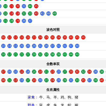
5
22
23
30
31
44
45
0
11
18
19
32
33
40
41
48
49
0
21
28
29
36
37
波色对照
08
12
13
18
19
23
24
29
30
34
35
40
45
46
10
14
15
20
25
26
31
36
37
41
42
47
48
16
17
21
22
27
28
32
33
38
39
43
44
49
合数单双
07
09
10
12
14
16
18
21
23
25
27
29
30
32
34
36
38
08
11
13
15
17
19
20
22
24
26
28
31
33
35
37
39
40
生肖属性
家禽：
牛、马、羊、鸡、狗、猪
野兽：
鼠、虎、兔、龙、蛇、猴