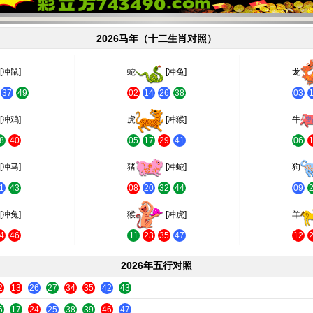
2026马年（十二生肖对照）
[冲鼠]
蛇
[冲兔]
龙
37
49
02
14
26
38
03
[冲鸡]
虎
[冲猴]
牛
8
40
05
17
29
41
06
[冲马]
猪
[冲蛇]
狗
1
43
08
20
32
44
09
[冲兔]
猴
[冲虎]
羊
4
46
11
23
35
47
12
2026年五行对照
2
13
26
27
34
35
42
43
6
17
24
25
38
39
46
47